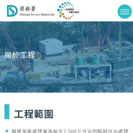
>
切
Skip
換
to
選
main
單
content
關於工程
工程範圍
興建旱季處理量為每天2,500立方米的臨時污水處理