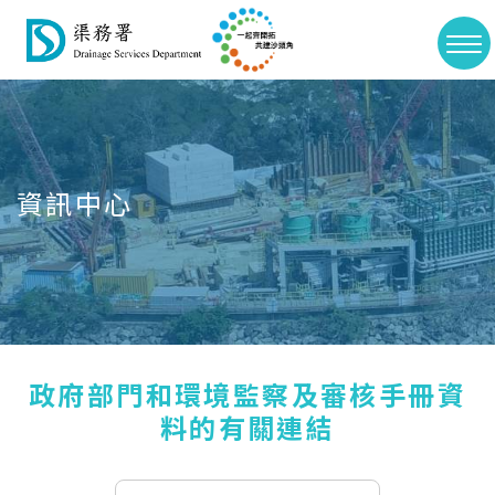
>
切
Skip
換
to
選
main
單
content
資訊中心
政府部門和環境監察及審核手冊資
料的有關連結