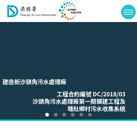
>
切
Skip
換
to
選
main
單
content
建造新沙頭角污水處理廠
工程合約編號 DC/2018/03
沙頭角污水處理廠第一期擴建工程及
塘肚鄉村污水收集系統